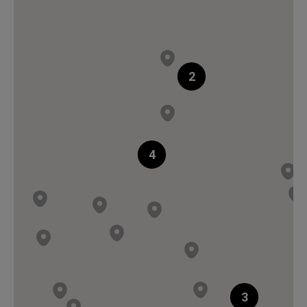
47,58 €
2
Disponible
Si ce produit n'est pas en stock chez le
réparateur agréé, il peut lui être livré en 48
heures ouvrées.
4
Informations
3