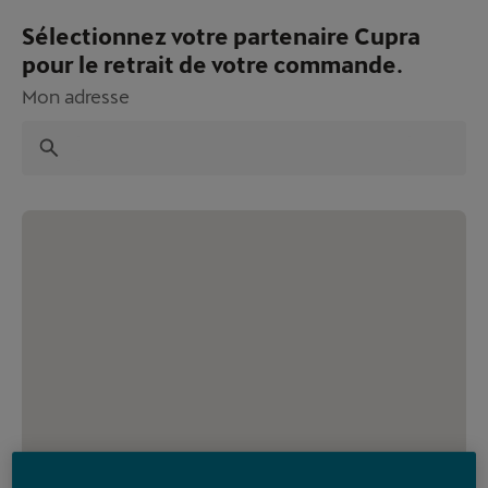
Sélectionnez votre partenaire Cupra
pour le retrait de votre commande.
Mon adresse
Recherche
Accueil
Transport
Porte-skis
Porte-skis pour 4 paires de skis ou 2 snowboards
Porte-skis pour 4
paires de skis ou 2
snowboards
Réf : 000071129S